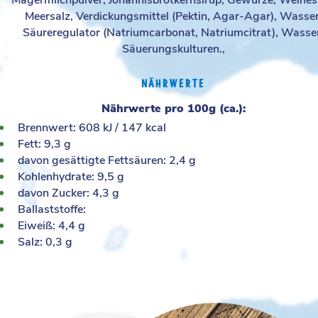
Magermilchpulver, Johannisbrotkernsirup, Gewürze, Weines
Meersalz, Verdickungsmittel (Pektin, Agar-Agar), Wasser
Säureregulator (Natriumcarbonat, Natriumcitrat), Wasse
Säuerungskulturen.,
NÄHRWERTE
Nährwerte pro 100g (ca.):
Brennwert: 608 kJ / 147 kcal
Fett: 9,3 g
davon gesättigte Fettsäuren: 2,4 g
Kohlenhydrate: 9,5 g
davon Zucker: 4,3 g
Ballaststoffe:
Eiweiß: 4,4 g
Salz: 0,3 g